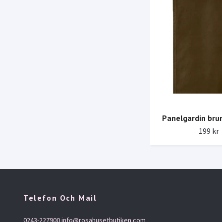
Panelgardin br
199 kr
Telefon Och Mail
0243-227900
info@rosahusetbutiken.com