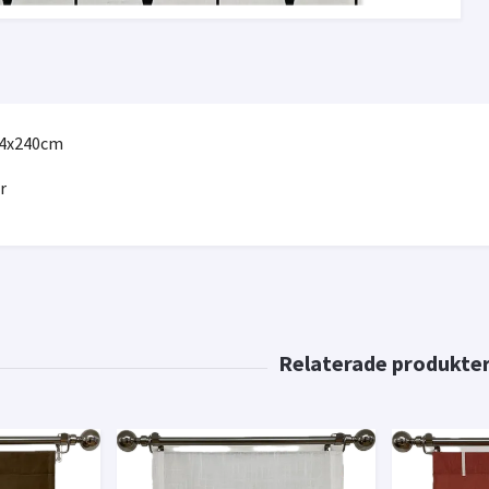
44x240cm
r