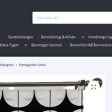
n
Gardinstänger
Bomullstyg & Allväv
Inrednings ty
dtäta Tyger
Barntyger bomull
Bomullstrikå Barnmöns
ellängder
Panelgardin Cirkel