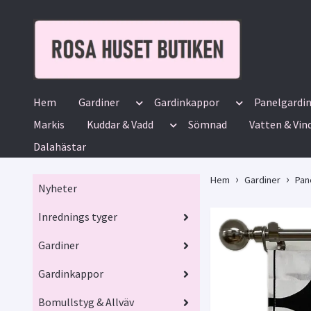
Hem
Gardiner
Gardinkappor
Panelgardi
Markis
Kuddar & Vadd
Sömnad
Vatten & Vin
Dalahästar
Hem
Gardiner
Pan
Nyheter
Inrednings tyger
Gardiner
Gardinkappor
Bomullstyg & Allväv