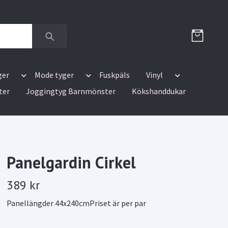
ger
Mode tyger
Fuskpäls
Vinyl
ter
Joggingtyg Barnmönster
Kökshanddukar
Panelgardin Cirkel
389 kr
Panellängder 44x240cmPriset är per par