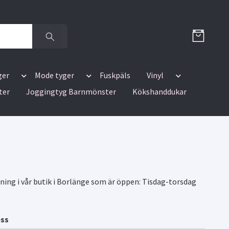
ger
Mode tyger
Fuskpäls
Vinyl
ter
Joggingtyg Barnmönster
Kökshanddukar
jning i vår butik i Borlänge som är öppen: Tisdag-torsdag
ess