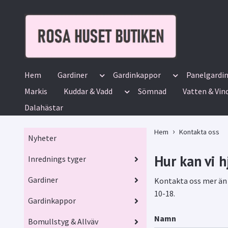
Hem
Gardiner
Gardinkappor
Panelgardi
Markis
Kuddar & Vadd
Sömnad
Vatten & Vin
Dalahästar
Hem
Kontakta oss
Nyheter
Hur kan vi h
Inrednings tyger
Gardiner
Kontakta oss mer än g
10-18.
Gardinkappor
Namn
Bomullstyg & Allväv