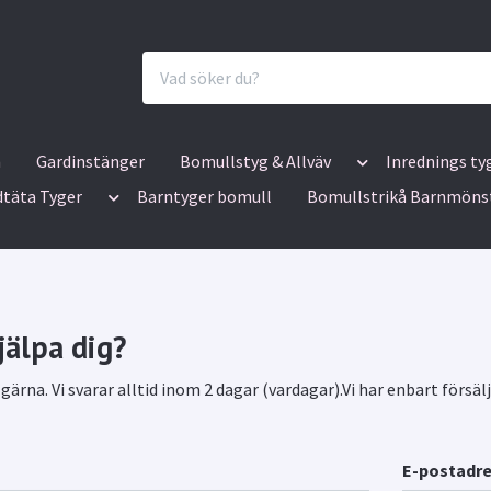
n
Gardinstänger
Bomullstyg & Allväv
Inrednings ty
dtäta Tyger
Barntyger bomull
Bomullstrikå Barnmöns
jälpa dig?
ärna. Vi svarar alltid inom 2 dagar (vardagar).Vi har enbart försäl
E-postadr