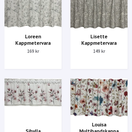
Loreen
Lisette
Kappmetervara
Kappmetervara
169 kr
149 kr
Louisa
Multibandskappa
Sibylla