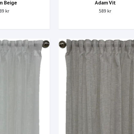
Adam Vit
m Beige
589 kr
89 kr