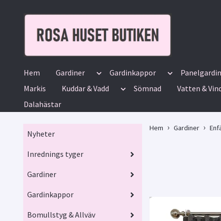
Hem
Gardiner
Gardinkappor
Panelgardi
Markis
Kuddar & Vadd
Sömnad
Vatten & Vin
Dalahästar
Hem
Gardiner
Enf
Nyheter
Inrednings tyger
Gardiner
Gardinkappor
Bomullstyg & Allväv