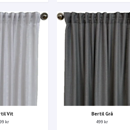
til Vit
Bertil Grå
99 kr
499 kr