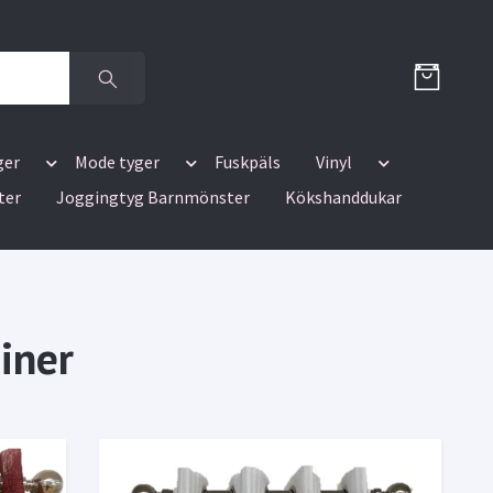
ger
Mode tyger
Fuskpäls
Vinyl
ter
Joggingtyg Barnmönster
Kökshanddukar
iner