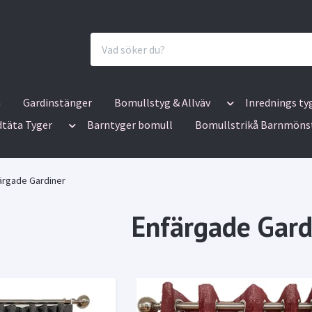
n
Gardinstänger
Bomullstyg & Allväv
Inrednings ty
dtäta Tyger
Barntyger bomull
Bomullstrikå Barnmöns
ärgade Gardiner
Enfärgade Gard