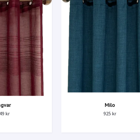
ngvar
Milo
49 kr
925 kr