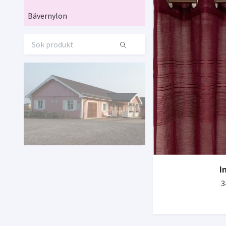
Bävernylon
I
3