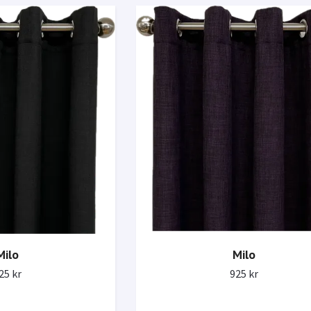
Milo
Milo
25 kr
925 kr