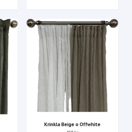
Krinkla Beige o Offwhite