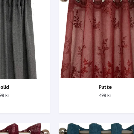
olid
Putte
99 kr
499 kr