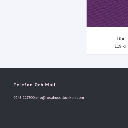
Lila
119 kr
Telefon Och Mail
0243-227900
info@rosahusetbutiken.com