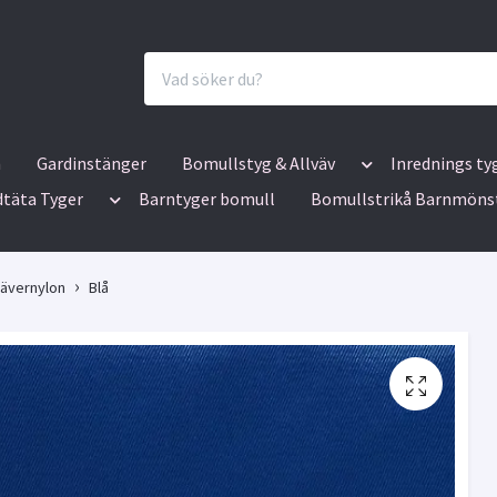
n
Gardinstänger
Bomullstyg & Allväv
Inrednings ty
dtäta Tyger
Barntyger bomull
Bomullstrikå Barnmöns
ävernylon
Blå