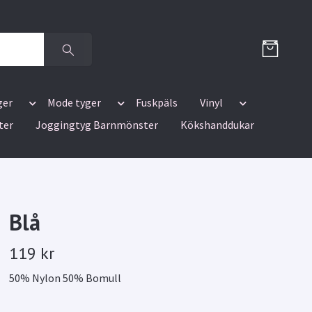
ger
Mode tyger
Fuskpäls
Vinyl
ter
Joggingtyg Barnmönster
Kökshanddukar
Blå
119 kr
50% Nylon 50% Bomull