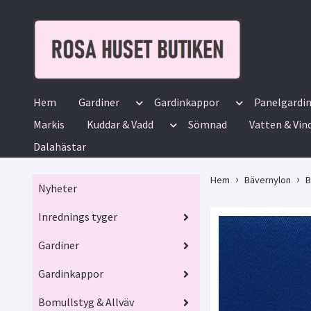
Hem
Gardiner
Gardinkappor
Panelgardi
Markis
Kuddar & Vadd
Sömnad
Vatten & Vin
Dalahästar
Hem
Bävernylon
B
Nyheter
Inrednings tyger
Gardiner
Gardinkappor
Bomullstyg & Allväv