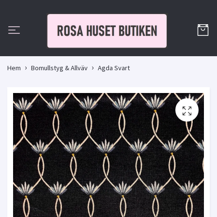
Hem
Bomullstyg & Allväv
Agda Svart