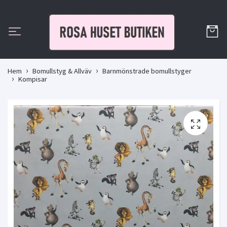
Hem
Bomullstyg & Allväv
Barnmönstrade bomullstyger
Kompisar