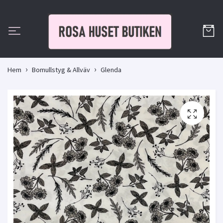
Hem
Bomullstyg & Allväv
Glenda