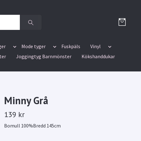
ger
Mode tyger
Fuskpäls
Vinyl
ter
Joggingtyg Barnmönster
Kökshanddukar
Minny Grå
139 kr
Bomull 100%Bredd 145cm