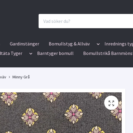
n
Gardinstänger
Bomullstyg & Allväv
Inrednings ty
dtäta Tyger
Barntyger bomull
Bomullstrikå Barnmöns
lväv
Minny Grå