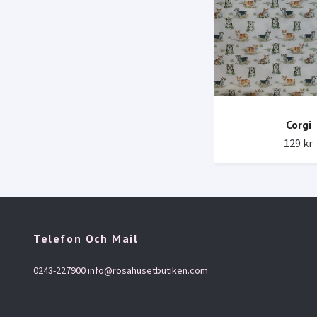
Corgi
129 kr
Telefon Och Mail
0243-227900
info@rosahusetbutiken.com