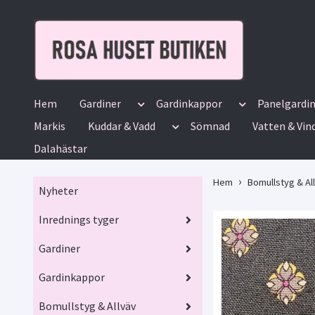
Hem
Gardiner
Gardinkappor
Panelgardi
Markis
Kuddar & Vadd
Sömnad
Vatten & Vin
Dalahästar
Hem
Bomullstyg & Al
Nyheter
Inrednings tyger
Gardiner
Gardinkappor
Bomullstyg & Allväv