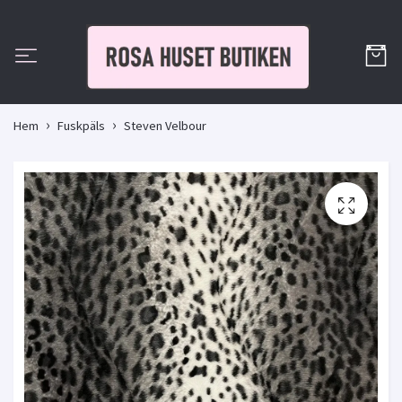
Hem
Fuskpäls
Steven Velbour