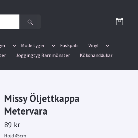
ger
Mode tyger
Fuskpäls
Vinyl
ter
Joggingtyg Barnmönster
Kökshanddukar
Missy Öljettkappa
Metervara
89 kr
Höjd 45cm