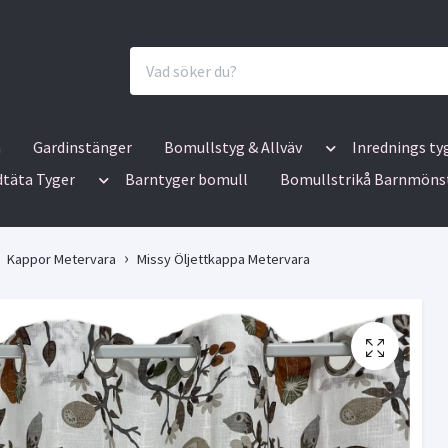
n
Gardinstänger
Bomullstyg & Allväv
Inrednings ty
dtäta Tyger
Barntyger bomull
Bomullstrikå Barnmöns
Kappor Metervara
Missy Öljettkappa Metervara