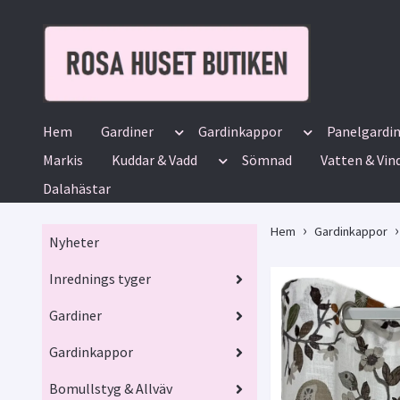
Hem
Gardiner
Gardinkappor
Panelgardi
Markis
Kuddar & Vadd
Sömnad
Vatten & Vin
Dalahästar
Hem
Gardinkappor
Nyheter
Inrednings tyger
Gardiner
Gardinkappor
Bomullstyg & Allväv