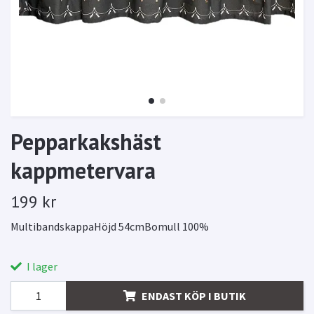
Pepparkakshäst
kappmetervara
199 kr
MultibandskappaHöjd 54cmBomull 100%
I lager
ENDAST KÖP I BUTIK