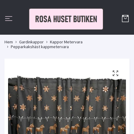
Hem
Gardinkappor
Kappor Metervara
Pepparkakshäst kappmetervara