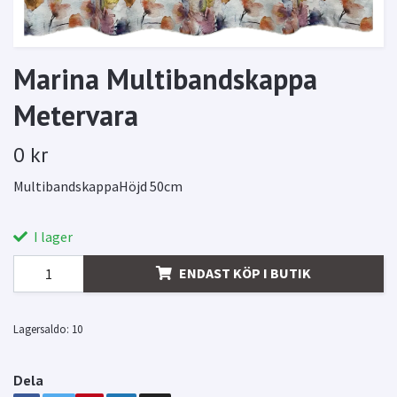
Marina Multibandskappa
Metervara
0 kr
MultibandskappaHöjd 50cm
I lager
ENDAST KÖP I BUTIK
Lagersaldo:
10
Dela