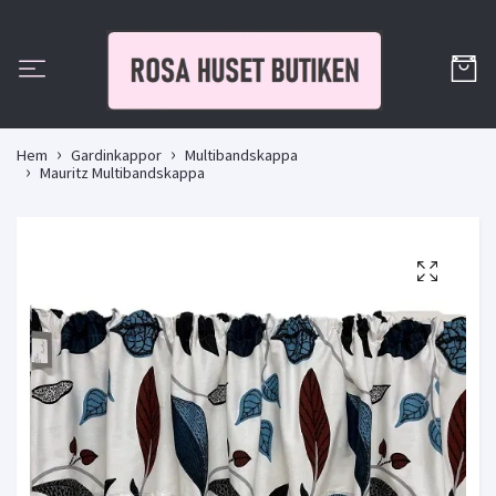
Hem
Gardinkappor
Multibandskappa
Mauritz Multibandskappa