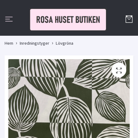
Hem
Inredningstyger
Lövgröna