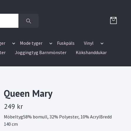
ger
Mode tyger
Fuskpäls
Vinyl
ter
Joggingtyg Barnmönster
Kökshanddukar
Queen Mary
249 kr
Möbeltyg58% bomull, 32% Polyester, 10% AcrylBredd
140 cm