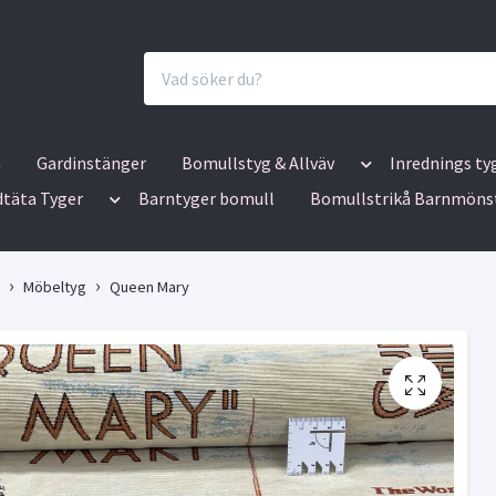
n
Gardinstänger
Bomullstyg & Allväv
Inrednings ty
dtäta Tyger
Barntyger bomull
Bomullstrikå Barnmöns
Möbeltyg
Queen Mary