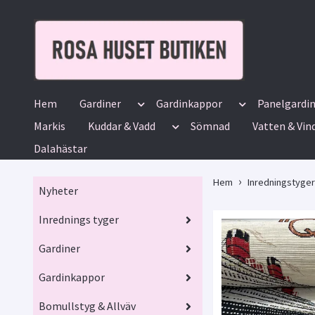
Hem
Gardiner
Gardinkappor
Panelgardi
Markis
Kuddar & Vadd
Sömnad
Vatten & Vin
Dalahästar
Hem
Inredningstyger
Nyheter
Inrednings tyger
Gardiner
Gardinkappor
Bomullstyg & Allväv