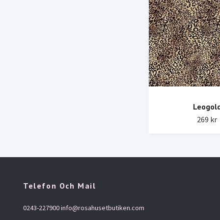
Leogol
269 kr
Telefon Och Mail
0243-227900
info@rosahusetbutiken.com