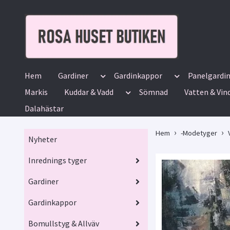
Hem
Gardiner
Gardinkappor
Panelgardi
Markis
Kuddar & Vadd
Sömnad
Vatten & Vin
Dalahästar
Hem
-Modetyger
Nyheter
Inrednings tyger
Gardiner
Gardinkappor
Bomullstyg & Allväv