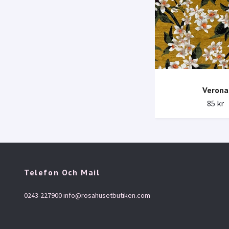
Verona
85 kr
Telefon Och Mail
0243-227900
info@rosahusetbutiken.com