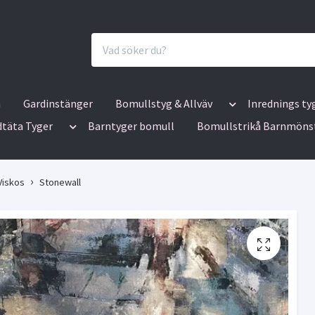
n
Gardinstänger
Bomullstyg & Allväv
Inrednings ty
dtäta Tyger
Barntyger bomull
Bomullstrikå Barnmöns
Viskos
Stonewall