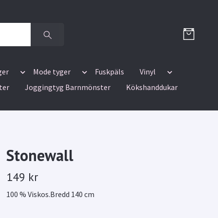
ger
Mode tyger
Fuskpäls
Vinyl
ter
Joggingtyg Barnmönster
Kökshanddukar
Stonewall
149 kr
100 % Viskos.Bredd 140 cm