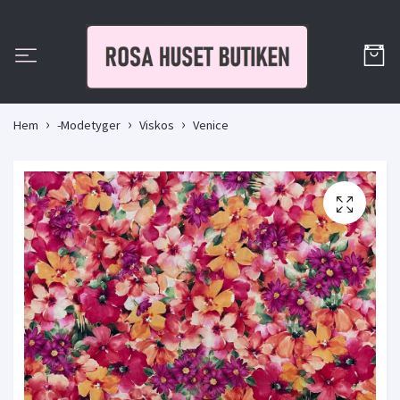
Hem
-Modetyger
Viskos
Venice