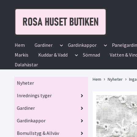
Hem
Gardiner
Gardinkappor
Panelgardi
Markis
Kuddar & Vadd
Sömnad
Vatten & Vin
Dalahästar
Hem
Nyheter
Inga
Nyheter
Inrednings tyger
Gardiner
Gardinkappor
Bomullstyg & Allväv