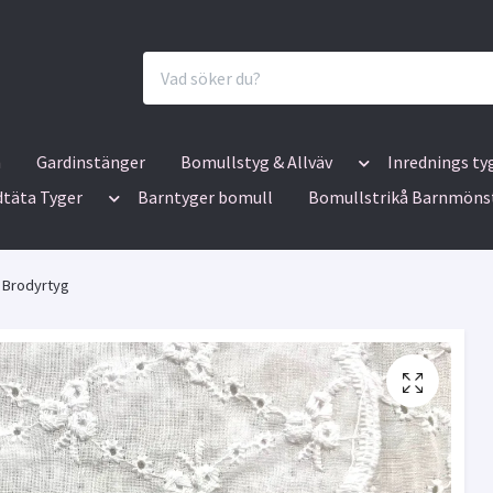
n
Gardinstänger
Bomullstyg & Allväv
Inrednings ty
dtäta Tyger
Barntyger bomull
Bomullstrikå Barnmöns
 Brodyrtyg