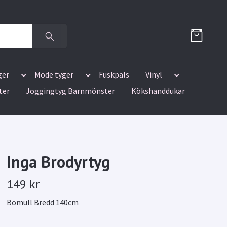
ger
Mode tyger
Fuskpäls
Vinyl
ter
Joggingtyg Barnmönster
Kökshanddukar
Inga Brodyrtyg
149 kr
Bomull Bredd 140cm