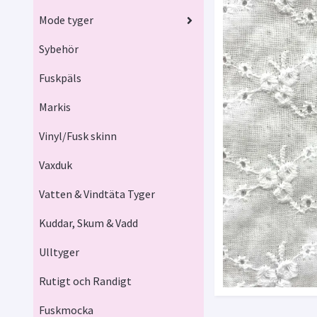
Mode tyger
Sybehör
Fuskpäls
Markis
Vinyl/Fusk skinn
Vaxduk
Vatten & Vindtäta Tyger
Kuddar, Skum & Vadd
Ulltyger
Rutigt och Randigt
Fuskmocka