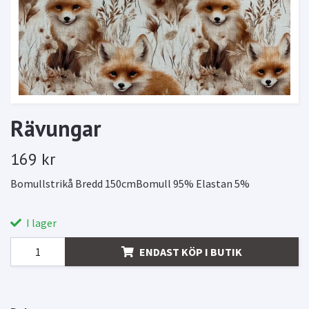
Rävungar
169 kr
Bomullstrikå Bredd 150cmBomull 95% Elastan 5%
I lager
ENDAST KÖP I BUTIK