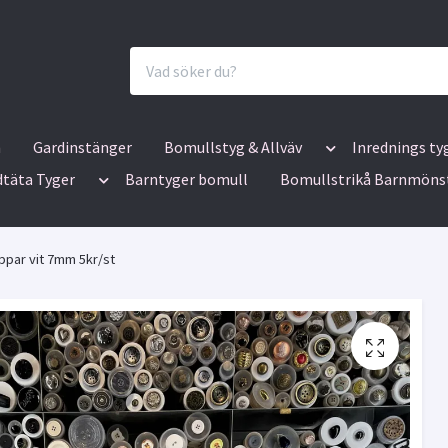
n
Gardinstänger
Bomullstyg & Allväv
Inrednings ty
dtäta Tyger
Barntyger bomull
Bomullstrikå Barnmöns
ppar vit 7mm 5kr/st