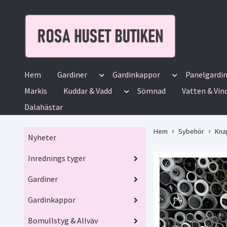
Hem
Gardiner
Gardinkappor
Panelgardi
Markis
Kuddar & Vadd
Sömnad
Vatten & Vin
Dalahästar
Hem
Sybehör
Kna
Nyheter
Inrednings tyger
Gardiner
Gardinkappor
Bomullstyg & Allväv