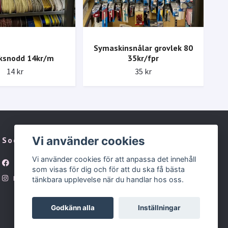
Symaskinsnålar grovlek 80
ksnodd 14kr/m
35kr/fpr
He
14 kr
35 kr
Vi använder cookies
Sociala medier
Vi använder cookies för att anpassa det innehåll
Facebook
som visas för dig och för att du ska få bästa
Instagram
tänkbara upplevelse när du handlar hos oss.
Godkänn alla
Inställningar