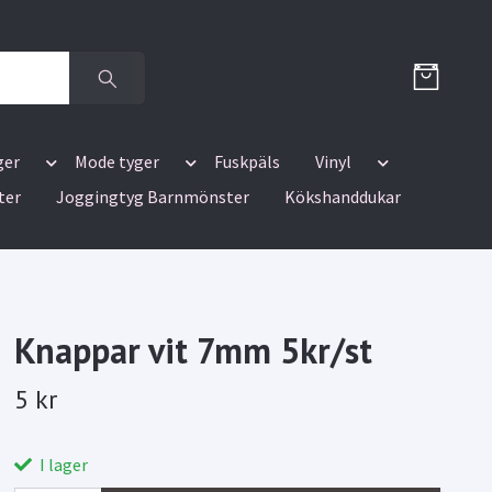
ger
Mode tyger
Fuskpäls
Vinyl
ter
Joggingtyg Barnmönster
Kökshanddukar
Knappar vit 7mm 5kr/st
5 kr
I lager