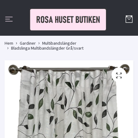
Hem
Gardiner
Multibandslängder
Bladslinga Multibandslängder Grå/svart