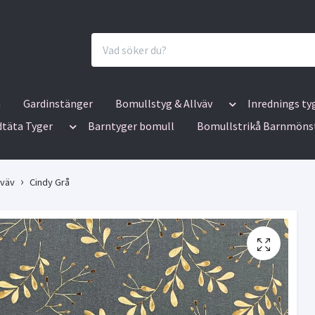
n
Gardinstänger
Bomullstyg & Allväv
Inrednings ty
dtäta Tyger
Barntyger bomull
Bomullstrikå Barnmöns
lväv
Cindy Grå