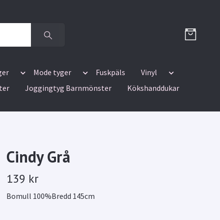
ger
Mode tyger
Fuskpäls
Vinyl
ter
Joggingtyg Barnmönster
Kökshanddukar
Cindy Grå
139 kr
Bomull 100%Bredd 145cm