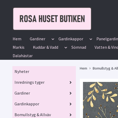
Hem
Gardiner
Gardinkappor
Panelgardi
Markis
Kuddar & Vadd
Sömnad
Vatten & Vin
Dalahästar
Hem
Bomullstyg & Al
Nyheter
Inrednings tyger
Gardiner
Gardinkappor
Bomullstyg & Allväv