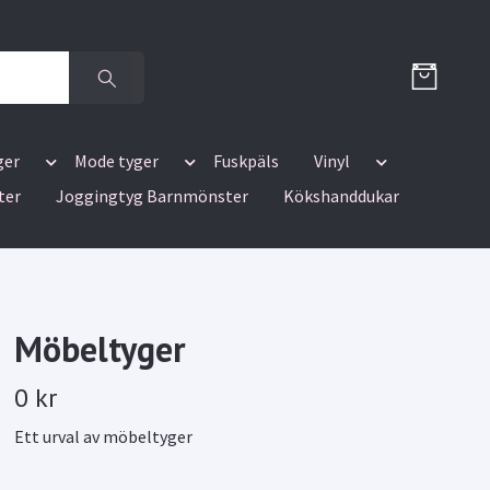
ger
Mode tyger
Fuskpäls
Vinyl
ter
Joggingtyg Barnmönster
Kökshanddukar
Möbeltyger
0 kr
Ett urval av möbeltyger