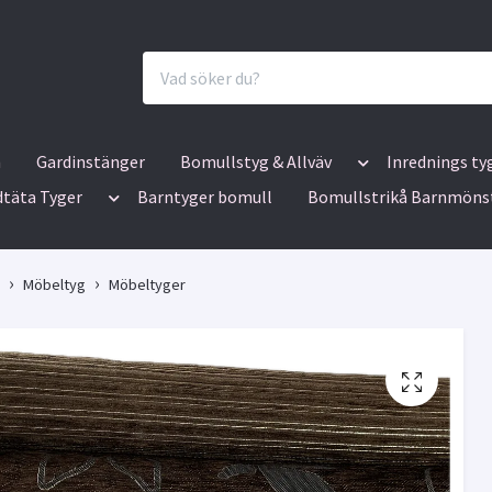
n
Gardinstänger
Bomullstyg & Allväv
Inrednings ty
dtäta Tyger
Barntyger bomull
Bomullstrikå Barnmöns
Möbeltyg
Möbeltyger