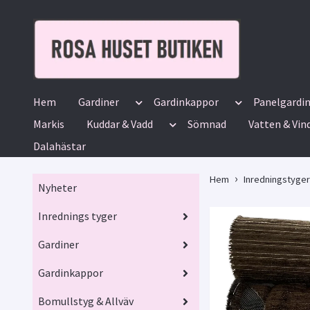
Hem
Gardiner
Gardinkappor
Panelgardi
Markis
Kuddar & Vadd
Sömnad
Vatten & Vin
Dalahästar
Hem
Inredningstyger
Nyheter
Inrednings tyger
Gardiner
Gardinkappor
Bomullstyg & Allväv