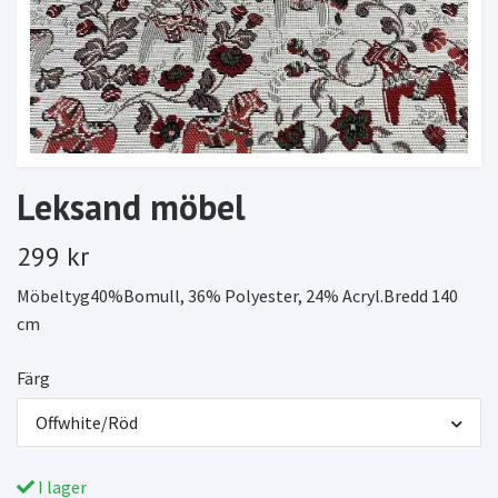
Leksand möbel
299 kr
Möbeltyg40%Bomull, 36% Polyester, 24% Acryl.Bredd 140
cm
Färg
Offwhite/Röd
I lager