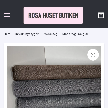
Hem
Inredningstyger
Möbeltyg
Möbeltyg Douglas