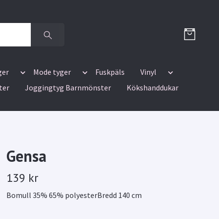
ger
Mode tyger
Fuskpäls
Vinyl
ter
Joggingtyg Barnmönster
Kökshanddukar
Gensa
139 kr
Bomull 35% 65% polyesterBredd 140 cm