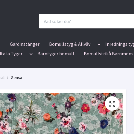
n
Gardinstänger
Bomullstyg & Allväv
Inrednings ty
dtäta Tyger
Barntyger bomull
Bomullstrikå Barnmöns
ull
Gensa