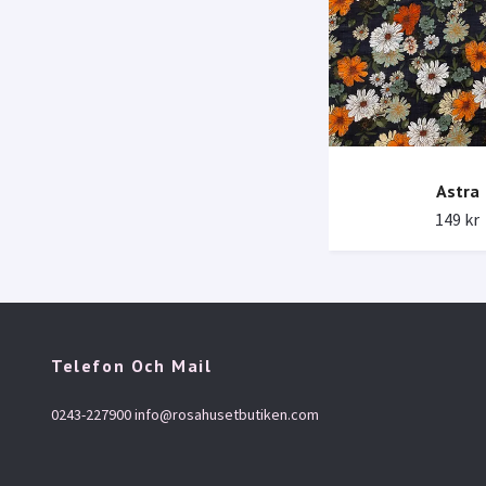
Astra
149 kr
Telefon Och Mail
0243-227900
info@rosahusetbutiken.com