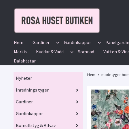
Hem
Gardiner
Gardinkappor
Panelgardi
Markis
Kuddar & Vadd
Sömnad
Vatten & Vin
Dalahästar
Hem
modetyger bom
Nyheter
Inrednings tyger
Gardiner
Gardinkappor
Bomullstyg & Allväv